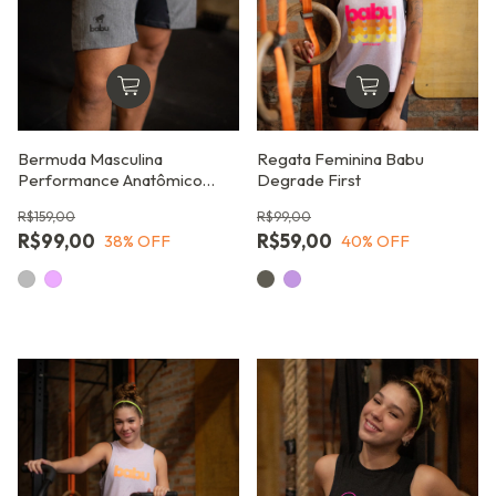
Bermuda Masculina
Regata Feminina Babu
Performance Anatômico
Degrade First
para Treinos Intensos
R$159,00
R$99,00
R$99,00
R$59,00
38
% OFF
40
% OFF