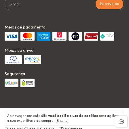
Meios de pagamento
Meios de envio
Segurança
Ao navegar por este site
você aceita o uso de cookies
para agilizar
Copyright Babu Outfit - 50679763000189 - 2026. Todos os direitos
a sua experiência de compra.
Entendi
reservados.
Criado com
por