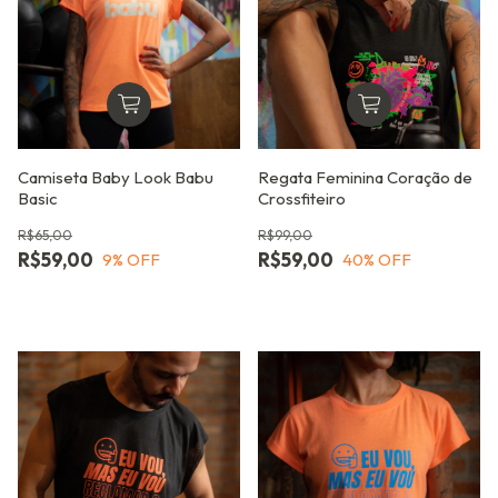
Camiseta Baby Look Babu
Regata Feminina Coração de
Basic
Crossfiteiro
R$65,00
R$99,00
R$59,00
R$59,00
9
% OFF
40
% OFF