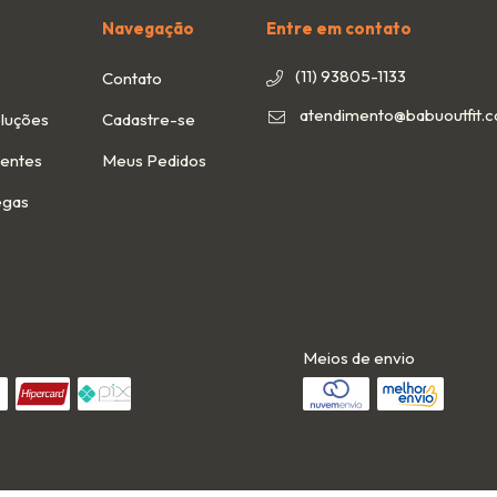
Navegação
Entre em contato
(11) 93805-1133
Contato
atendimento@babuoutfit.
luções
Cadastre-se
uentes
Meus Pedidos
egas
Meios de envio