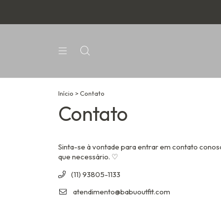
Início
>
Contato
Contato
Sinta-se à vontade para entrar em contato cono
que necessário. ♡
(11) 93805-1133
atendimento@babuoutfit.com