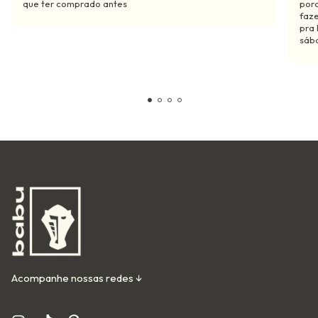
que ter comprado antes
por
faze
pra 
sába
Acompanhe nossas redes ↓