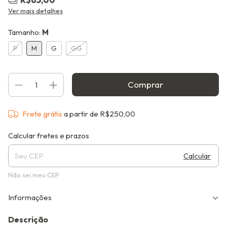
Ver mais detalhes
Tamanho:
M
P
M
G
GG
Frete grátis
a partir de
R$250,00
Entregas para o CEP:
Alterar CEP
Calcular fretes e prazos
Calcular
Não sei meu CEP
Informações
Descrição