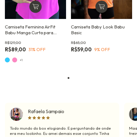
Camiseta Feminina AirFit
Camiseta Baby Look Babu
Babu Manga Curta para
Basic
Atividade Física, com
R$129,00
R$65,00
Respirabilidade e
R$89,00
R$59,00
31
% OFF
9
% OFF
Performance
+1
Rafaela Sampaio
Todo mundo do box elogiando. E perguntando de onde
Maaa
era meu lookinho. Eu amei demais esse conjunto Tinha
trei