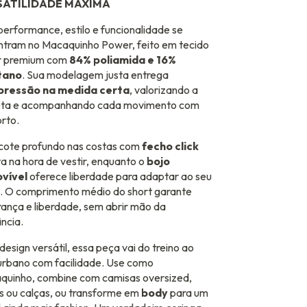
SATILIDADE MÁXIMA
performance, estilo e funcionalidade se
ntram no Macaquinho Power, feito em tecido
r premium com
84% poliamida e 16%
tano
. Sua modelagem justa entrega
ressão na medida certa
, valorizando a
ueta e acompanhando cada movimento com
rto.
cote profundo nas costas com
fecho click
ita na hora de vestir, enquanto o
bojo
vível
oferece liberdade para adaptar ao seu
o. O comprimento médio do short garante
ança e liberdade, sem abrir mão da
ncia.
esign versátil, essa peça vai do treino ao
urbano com facilidade. Use como
quinho, combine com camisas oversized,
s ou calças, ou transforme em
body
para um