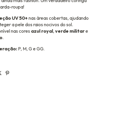
l ainda mais fashion. Um verdadeiro coringa
uarda-roupa!
eção UV 50+
nas áreas cobertas, ajudando
teger a pele dos raios nocivos do sol.
nível nas cores
azul royal
,
verde militar
e
o
.
eração:
P, M, G e GG.