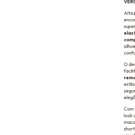
VER
Alta 
enco
supe
elas
comp
silh
confo
O de
facil
remo
estil
segur
elegâ
Com d
look 
maca
short