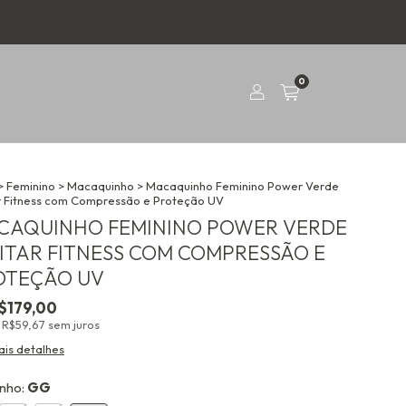
0
>
Feminino
>
Macaquinho
>
Macaquinho Feminino Power Verde
ar Fitness com Compressão e Proteção UV
CAQUINHO FEMININO POWER VERDE
LITAR FITNESS COM COMPRESSÃO E
OTEÇÃO UV
$179,00
e
R$59,67
sem juros
ais detalhes
nho:
GG