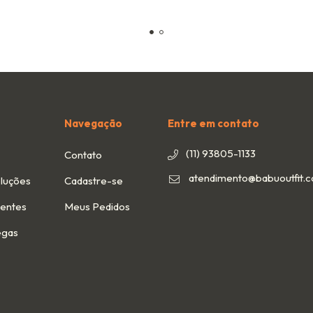
Navegação
Entre em contato
(11) 93805-1133
Contato
atendimento@babuoutfit.
luções
Cadastre-se
uentes
Meus Pedidos
egas