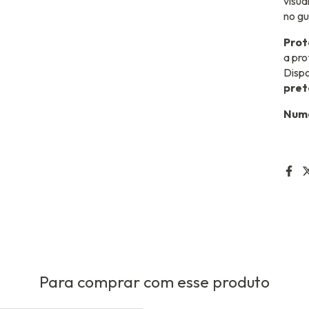
visua
no g
Prot
a pro
Dispo
pret
Num
Para comprar com esse produto