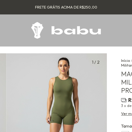
FRETE GRÁTIS ACIMA DE R$250,00
Início
1
/
2
Milit
MA
MI
PR
R
3
x d
Ver m
Tama