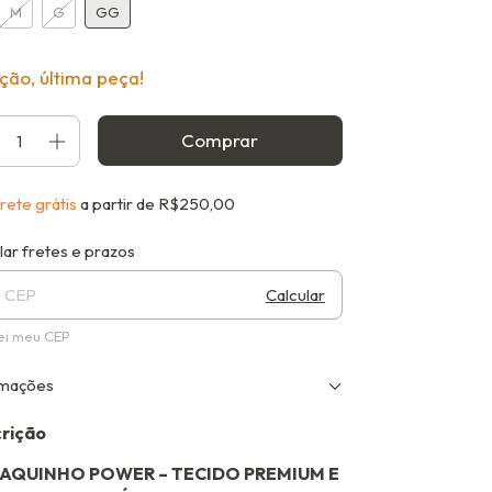
M
G
GG
ção, última peça!
rete grátis
a partir de
R$250,00
gas para o CEP:
Alterar CEP
lar fretes e prazos
Calcular
ei meu CEP
rmações
rição
AQUINHO POWER – TECIDO PREMIUM E