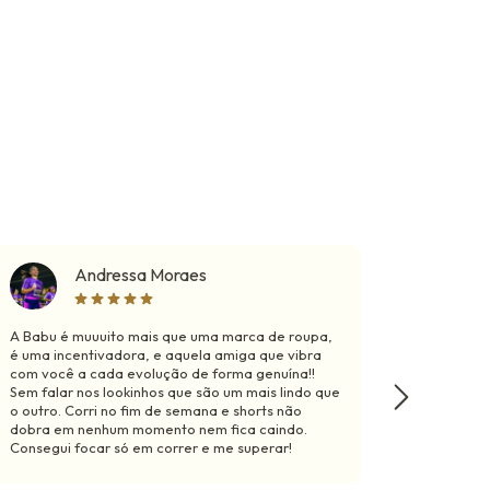
Andressa Moraes
A Babu é muuuito mais que uma marca de roupa,
Mariii, 
é uma incentivadora, e aquela amiga que vibra
macaquin
com você a cada evolução de forma genuína!!
morrer, 
Sem falar nos lookinhos que são um mais lindo que
e nunca 
o outro. Corri no fim de semana e shorts não
ficava b
dobra em nenhum momento nem fica caindo.
tals, ma
Consegui focar só em correr e me superar!
diferenci
esse fee