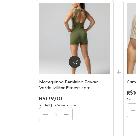
Macaquinho Feminino Power
Cami
Verde Militar Fitness com
R$1
Compressão e Proteção UV
R$179,00
2
x
de
3
x
de
R$59,67
sem juros