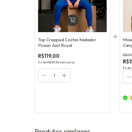
Top Cropped Costas Nadador
Mole
Power Azul Royal
Can
R$119,00
R$19
R$1
2
x
de
R$59,50
sem juros
3
x
de
Produtos similares