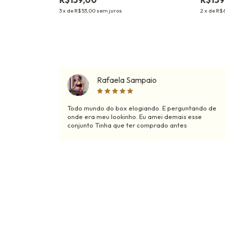
3
x
de
R$53,00
sem juros
2
x
de
R$6
Rafaela Sampaio
Todo mundo do box elogiando. E perguntando de
onde era meu lookinho. Eu amei demais esse
conjunto Tinha que ter comprado antes