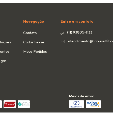
Navegação
Entre em contato
(11) 93805-1133
Contato
atendimento@babuoutfit.
luções
Cadastre-se
uentes
Meus Pedidos
egas
Meios de envio