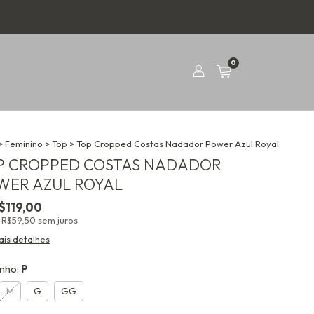
0
>
Feminino
>
Top
>
Top Cropped Costas Nadador Power Azul Royal
P CROPPED COSTAS NADADOR
WER AZUL ROYAL
$119,00
e
R$59,50
sem juros
ais detalhes
nho:
P
M
G
GG