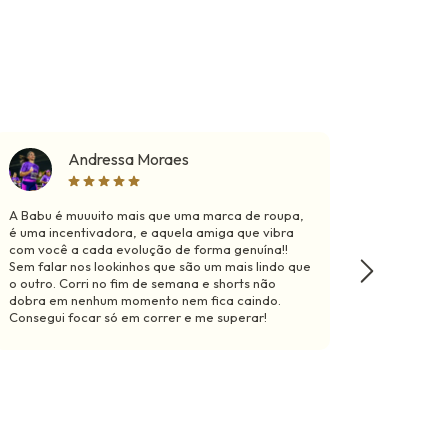
Andressa Moraes
A Babu é muuuito mais que uma marca de roupa,
Mariii, 
é uma incentivadora, e aquela amiga que vibra
macaquin
com você a cada evolução de forma genuína!!
morrer, 
Sem falar nos lookinhos que são um mais lindo que
e nunca 
o outro. Corri no fim de semana e shorts não
ficava b
dobra em nenhum momento nem fica caindo.
tals, ma
Consegui focar só em correr e me superar!
diferenci
esse fee