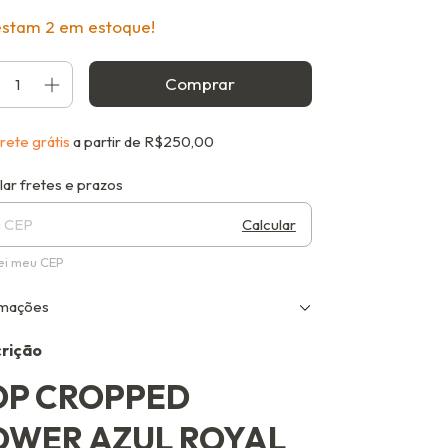
estam
2
em estoque!
rete grátis
a partir de
R$250,00
gas para o CEP:
Alterar CEP
lar fretes e prazos
Calcular
ei meu CEP
rmações
rição
OP CROPPED
OWER AZUL ROYAL