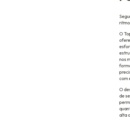
Segur
ritmo
O To
ofere
esfor
estr
nos m
form
prec
com e
O des
de s
permi
quant
alta 