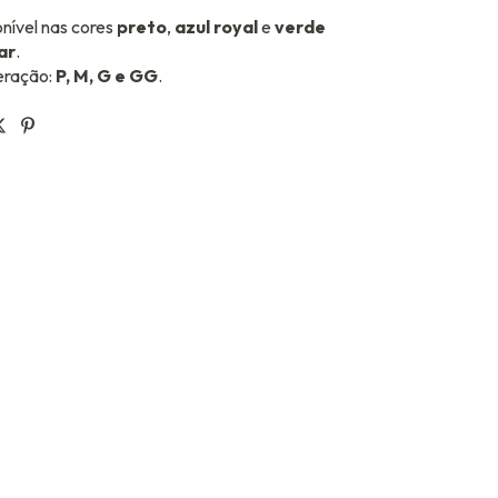
nível nas cores
preto
,
azul royal
e
verde
ar
.
ração:
P, M, G e GG
.