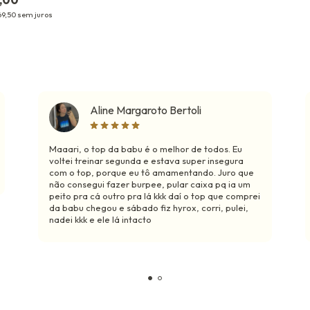
9,50
sem juros
Aline Margaroto Bertoli
Maaari, o top da babu é o melhor de todos. Eu
voltei treinar segunda e estava super insegura
com o top, porque eu tô amamentando. Juro que
não consegui fazer burpee, pular caixa pq ia um
peito pra cá outro pra lá kkk daí o top que comprei
da babu chegou e sábado fiz hyrox, corri, pulei,
nadei kkk e ele lá intacto