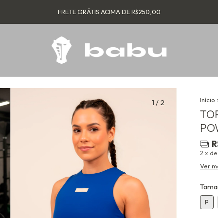
FRETE GRÁTIS ACIMA DE R$250,00
Início
1
/
2
TO
PO
R
2
x d
Ver m
Tama
P