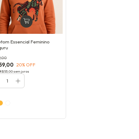
tom Essencial Feminino
guru
9,00
59,00
20
% OFF
R$53,00
sem juros