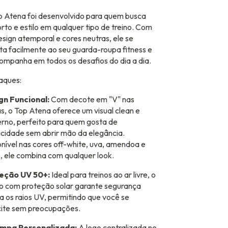
 Atena foi desenvolvido para quem busca
rto e estilo em qualquer tipo de treino. Com
sign atemporal e cores neutras, ele se
a facilmente ao seu guarda-roupa fitness e
ompanha em todos os desafios do dia a dia.
aques:
gn Funcional:
Com decote em "V" nas
s, o Top Atena oferece um visual clean e
rno, perfeito para quem gosta de
icidade sem abrir mão da elegância.
nível nas cores off-white, uva, amendoa e
, ele combina com qualquer look.
eção UV 50+:
Ideal para treinos ao ar livre, o
o com proteção solar garante segurança
a os raios UV, permitindo que você se
cite sem preocupações.
mpa Personalizada:
A logo centralizada no