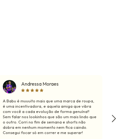
Andressa Moraes
A Babu é muuuito mais que uma marca de roupa,
Mariii, 
é uma incentivadora, e aquela amiga que vibra
macaquin
com você a cada evolução de forma genuína!!
morrer, 
Sem falar nos lookinhos que são um mais lindo que
e nunca 
o outro. Corri no fim de semana e shorts não
ficava b
dobra em nenhum momento nem fica caindo.
tals, ma
Consegui focar só em correr e me superar!
diferenci
esse fee