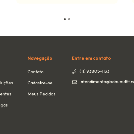
Navegação
Entre em contato
(11) 93805-1133
Contato
atendimento@babuoutfit.
luções
Cadastre-se
uentes
Meus Pedidos
egas