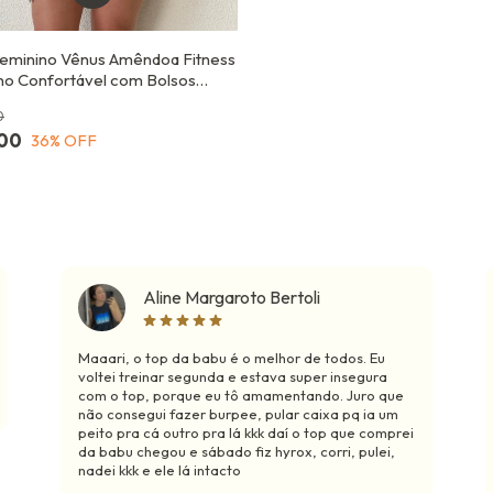
Feminino Vênus Amêndoa Fitness
ino Confortável com Bolsos
is e Proteção UV
0
,00
36
% OFF
Aline Margaroto Bertoli
Maaari, o top da babu é o melhor de todos. Eu
voltei treinar segunda e estava super insegura
com o top, porque eu tô amamentando. Juro que
não consegui fazer burpee, pular caixa pq ia um
peito pra cá outro pra lá kkk daí o top que comprei
da babu chegou e sábado fiz hyrox, corri, pulei,
nadei kkk e ele lá intacto