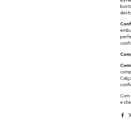
busto
desta
Conf
embut
perfe
confo
Comp
Comb
compl
Calça
confi
Com o
e che