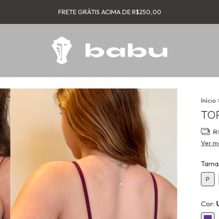
FRETE GRÁTIS ACIMA DE R$250,00
Início
TOP
R
Ver m
Tama
P
Cor: