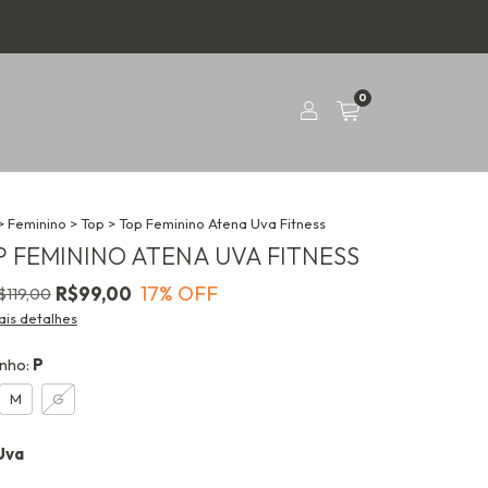
0
>
Feminino
>
Top
>
Top Feminino Atena Uva Fitness
 FEMININO ATENA UVA FITNESS
17
% OFF
R$99,00
$119,00
ais detalhes
nho:
P
M
G
Uva