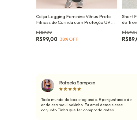
Calça Legging Feminina Vênus Preta
Short 
Fitness de Corrida com Proteção UV e
de Tre
Bolso
Latera
R$159,00
R$139,0
R$99,00
R$89
38
% OFF
Rafaela Sampaio
Todo mundo do box elogiando. E perguntando de
onde era meu lookinho. Eu amei demais esse
conjunto Tinha que ter comprado antes