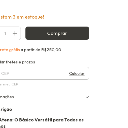
estam
3
em estoque!
rete grátis
a partir de
R$250,00
gas para o CEP:
Alterar CEP
lar fretes e prazos
Calcular
ei meu CEP
rmações
rição
Atena: O Básico Versátil para Todos os
nos