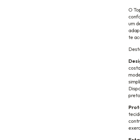
O Top
confo
um de
adapt
te ac
Dest
Desi
costa
mode
simpl
Dispo
preto
Prot
tecid
contr
exer
Esta