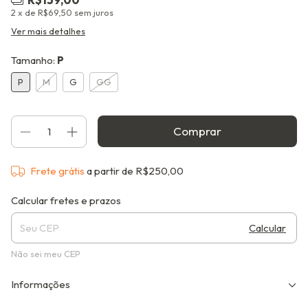
2
x de
R$69,50
sem juros
Ver mais detalhes
Tamanho:
P
P
M
G
GG
Frete grátis
a partir de
R$250,00
Entregas para o CEP:
Alterar CEP
Calcular fretes e prazos
Calcular
Não sei meu CEP
Informações