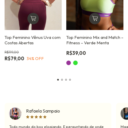
Top Feminino Vênus Uva com
Top Feminino Mix and Match –
Costas Abertas
Fitness – Verde Menta
R$119,00
R$39,00
R$79,00
34
% OFF
Rafaela Sampaio
Todo mundo do box elogiando. E perguntando de onde
Maaa