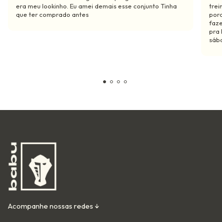
era meu lookinho. Eu amei demais esse conjunto Tinha
trei
que ter comprado antes
por
faze
pra 
sába
Acompanhe nossas redes ↓